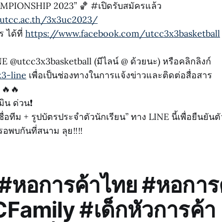
PIONSHIP 2023” 🏀 #เปิดรับสมัครแล้ว
utcc.ac.th/3x3uc2023/
 ได้ที่
https://www.facebook.com/utcc3x3basketball
 @utcc3x3basketball (มีไลน์ @ ด้วยนะ) หรือคลิกลิงก์
x3-line
เพื่อเป็นช่องทางในการแจ้งข่าวและติดต่อสื่อสาร
🔥🔥
ิน ด่วน❗️
ชื่อทีม + รูปบัตรประจำตัวนักเรียน” ทาง LINE นี้เพื่อยืนยัน
อพบกันที่สนาม ลุย‼️‼️
#หอการค้าไทย #หอการค
amily #เด็กหัวการค้า