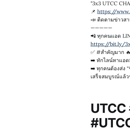
"3x3 UTCC CHAM
📌
https://www.
📣 ติดตามข่าวสาร
—————
📲 ทุกคนแอด LINE
https://bit.ly/3
✅ #สำคัญมาก 
➡️ ทักไลน์หาแอดม
➡️ ทุกคนต้องส่ง “
เสร็จสมบูรณ์แล้วร
UTCC 
#UTCCF