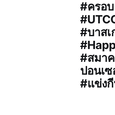
#ครอบค
#UTCC
#บาสเ
#Happ
#สมาค
ปอนเซอ
#แข่ง