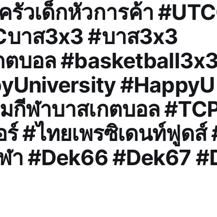
รัวเด็กหัวการค้า #UT
บาส3x3 #บาส3x3
กตบอล #basketball3x
yUniversity #HappyU
มกีฬาบาสเกตบอล #TCP
ร์ #ไทยเพรซิเดนท์ฟูดส์ 
กีฬา #Dek66 #Dek67 