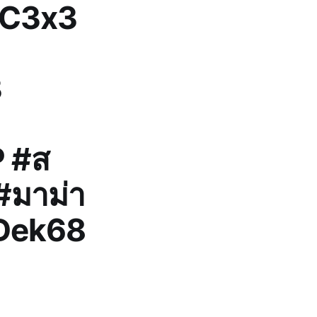
CC3x3
3
 #ส
#มาม่า
#Dek68