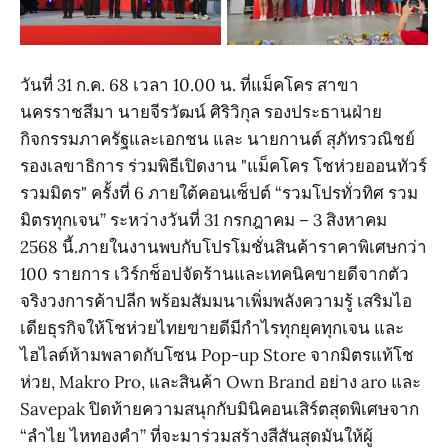
วันที่ 31 ก.ค. 68 เวลา 10.00 น. ที่แม็คโคร สาขา
นครราชสีมา นายจีรวัฒน์ ศิริวิกุล รองประธานฝ่าย
กิจกรรมภาครัฐและเอกชน และ นายกานต์ สุภัทรวณิชย์
รองเลขาธิการ ร่วมพิธีเปิดงาน "แม็คโคร โชห่วยออนทัวร์
รวมมิตร" ครั้งที่ 6 ภายใต้คอนเซ็ปต์ “รวมโปรทั่วทิศ รวม
มิตรทุกเจน” ระหว่างวันที่ 31 กรกฎาคม – 3 สิงหาคม
2568 นี้.ภายในงานพบกับโปรโมชั่นสินค้าราคาพิเศษกว่า
100 รายการ เวิร์กช็อปจัดร้านและเทคนิคขายดีจากตัว
จริงวงการค้าปลีก พร้อมสัมมนาเพิ่มพลังความรู้ เสริมไอ
เดียธุรกิจให้โชห่วยไทยขายดีมีกำไรทุกยุคทุกเจน และ
ไฮไลต์ห้ามพลาดกับโซน Pop-up Store จากมิตรแท้โช
ห่วย, Makro Pro, และสินค้า Own Brand อย่าง aro และ
Savepak ปิดท้ายความสนุกกับมินิคอนเสิร์ตสุดพิเศษจาก
“ลำไย ไหทองคำ” ที่จะมาร่วมสร้างสีสันสุดมันให้ผู้