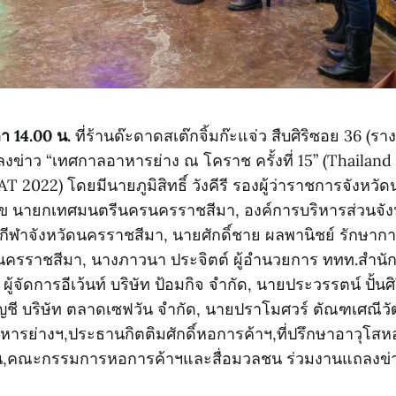
วลา 14.00 น.
ที่ร้านด๊ะดาดสเต๊กจิ้มก๊ะแจ่ว สืบศิริซอย 36 (รา
ข่าว “เทศกาลอาหารย่าง ณ โคราช ครั้งที่ 15” (Thailan
022) โดยมีนายภูมิสิทธิ์ วังคีรี รองผู้ว่าราชการจังหวั
สุข นายกเทศมนตรีนครนครราชสีมา, องค์การบริหารส่วนจั
ะกีฬาจังหวัดนครราชสีมา, นายศักดิ์ชาย ผลพานิชย์ รักษา
นครราชสีมา, นางภาวนา ประจิตต์ ผู้อำนวยการ ททท.สำน
ู้จัดการอีเว้นท์ บริษัท ป้อมกิจ จำกัด, นายประวรรตน์ ปั้นศิร
ญชี บริษัท ตลาดเซฟวัน จำกัด, นายปราโมศวร์ ตัณฑเศณีว
รย่างฯ,ประธานกิตติมศักดิ์หอการค้าฯ,ที่ปรึกษาอาวุโสหอก
,คณะกรรมการหอการค้าฯและสื่อมวลชน ร่วมงานแถลงข่าวใ