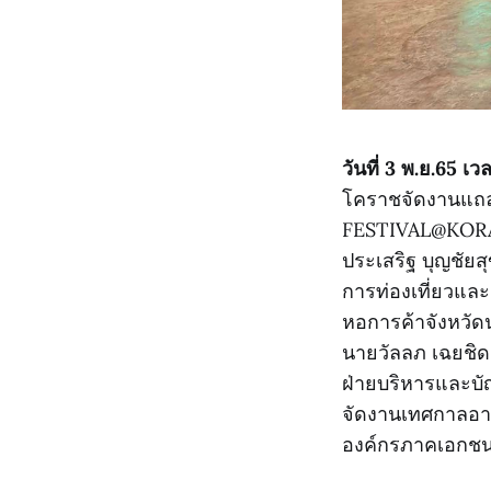
วันที่ 3 พ.ย.65 เ
โคราชจัดงานแถลง
FESTIVAL@KORAT 2
ประเสริฐ บุญชัย
การท่องเที่ยวแล
หอการค้าจังหวัด
นายวัลลภ เฉยชิด ผ
ฝ่ายบริหารและบั
จัดงานเทศกาลอาหา
องค์กรภาคเอกชน