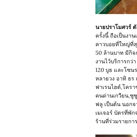
นายปราโมศวร์ ต
ครั้งนี้ ถือเป็น
คาวบอยที่ใหญ่ที่
50 ล้านบาท มีกิ
งานไว้บริการกว่า
120 บูธ และโซนร
หลายวง อาทิ ธร 
ฟาเรนไฮต์,โคราช 
คนด่านเกวียน,ซูซ
ฟลู เป็นต้น นอก
เมเจอร์ บัตรที่พ
ร้านที่ร่วมรายกา