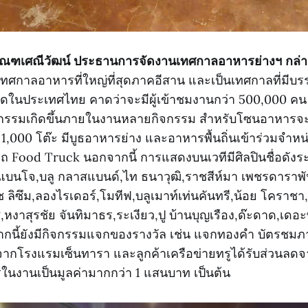
ัณฑเศณีวัฒน์ ประธานการจัดงานเทศกาลอาหารย่างฯ กล่า
งานเทศกาลอาหารที่ใหญ่ที่สุดภาคอีสาน และเป็นเทศกาลที่มี
สุดในประเทศไทย คาดว่าจะมีผู้เข้าชมงานกว่า 500,000 คน 
จกรรมเกิดขึ้นภายในงานหลายกิจกรรม สำหรับโซนอาหารจะมี
 1,000 โต๊ะ มีบูธอาหารย่าง และอาหารพื้นถิ่นเข้าร่วมจำห
ถ Food Truck นอกจากนี้ การแสดงบนเวทีมีศิลปินชื่อดัง
แบนโจ,บลู กลาสแบนด์,ไท ธนาวุฒิ,ราชสีห์มา เพชรดาราพัน
ลิซึม,ลองไรเดอร์,โมทีฟ,บลูเมาท์เท่นคันทรี,น้อย โคราชา
ู,หงาสุรชัย จันทิมาธร,ระเงียว,ปู บ้านบุญเรือง,ด๊ะดาด,เดอ
จากนี้ยังมีกิจกรรมแจกของรางวัล เช่น แจกทองคำ บัตรชม
ักจากโรงแรมเซ็นทารา และลูกค้าเครือข่ายทรูได้รับส่วนลด
รในงานเป็นมูลค่ามากกว่า 1 แสนบาท เป็นต้น