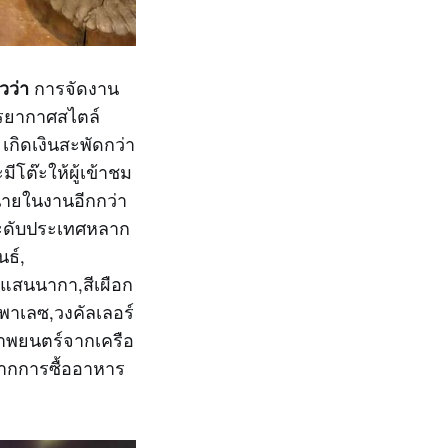
วว่า
การจัดงาน
บรรยากาศสไตล์
เกิดเงินสะพัดกว่า
โต๊ะให้ผู้เข้าชม
น่ายในงานอีกกว่า
ระดับประเทศหลาก
ธ์,
,แสนนากา,สีเผือก
ะพาเลซ,วงคัลเลอร์
ภาพยนตร์จากเครือ
จากการซื้ออาหาร