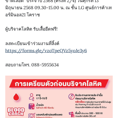
ขาดเลือด" ประจำปี 2568 (ครั้งที่ 2/4) วันศุกร์ที่ 13
มิถุนายน 2568 09.30-15.00 น. ณ ชั้น LG ศูนย์การค้าเท
อร์มินอล21 โคราช
ผู้บริจาคโลหิต รับเสื้อยืดฟรี!
ลงทะเบียนเข้าร่วมงานที่ลิ้งค์
https://forms.gle/vzoTpeQVz5yoJe3y6
สอบถามโทร. 088-5955634