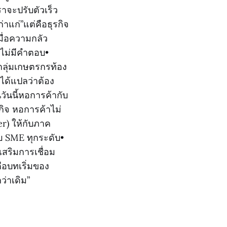
าจะปรับตัวเร็ว
ก่าแก่”แต่คือธุรกิจ
เมื่อความกลัว
งไม่มีคำตอบ•
กลุ่มเกษตรกรท้อง
่ได้แปลว่าต้อง
นวันนี้หอการค้ากับ
ิจ หอการค้าไม่
er) ให้กับภาค
ับ SME ทุกระดับ•
สริมการเชื่อม
ือบทเริ่มของ
ว่าเดิม”