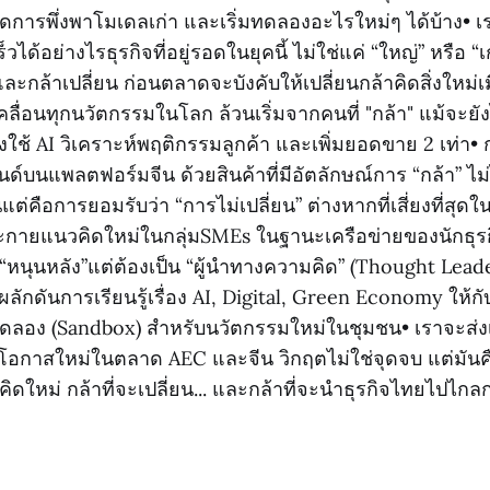
ดการพึ่งพาโมเดลเก่า และเริ่มทดลองอะไรใหม่ๆ ได้บ้าง• เร
ร็วได้อย่างไรธุรกิจที่อยู่รอดในยุคนี้ ไม่ใช่แค่ “ใหญ่” หรือ “เ
ว และกล้าเปลี่ยน ก่อนตลาดจะบังคับให้เปลี่ยนกล้าคิดสิ่งใหม่
ลื่อนทุกนวัตกรรมในโลก ล้วนเริ่มจากคนที่ "กล้า" แม้จะยั
ช้ AI วิเคราะห์พฤติกรรมลูกค้า และเพิ่มยอดขาย 2 เท่า• 
รนด์บนแพลตฟอร์มจีน ด้วยสินค้าที่มีอัตลักษณ์การ “กล้า” ไม
แต่คือการยอมรับว่า “การไม่เปลี่ยน” ต่างหากที่เสี่ยงที่สุดใ
ายแนวคิดใหม่ในกลุ่มSMEs ในฐานะเครือข่ายของนักธุรก
่ “หนุนหลัง”แต่ต้องเป็น “ผู้นำทางความคิด” (Thought Lead
ผลักดันการเรียนรู้เรื่อง AI, Digital, Green Economy ให้ก
่ทดลอง (Sandbox) สำหรับนวัตกรรมใหม่ในชุมชน• เราจะส่งเ
งโอกาสใหม่ในตลาด AEC และจีน วิกฤตไม่ใช่จุดจบ แต่มันค
คิดใหม่ กล้าที่จะเปลี่ยน... และกล้าที่จะนำธุรกิจไทยไปไกลก