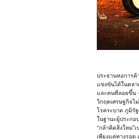
ประธานหอการค้า
แข่งขันได้ในตลาด
และคนที่ลอยขึ้น 
วิกฤตเศรษฐกิจไม่
โรคระบาด ภูมิรัฐ
ในฐานะผู้ประกอบก
“กล้าคิดสิ่งใหม่
เพียงแค่ทางรอด เร