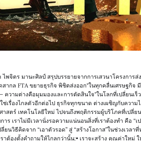
 ไพจิตร มานะศิลป์ สรุปบรรยายจากการเสวนาโครงการส่ง
สากล FTA ขยายธุรกิจ พิชิตส่งออก"ในทุกคลื่นเศรษฐกิจ มีท
— ความต่างคือมุมมองและการตัดสินใจ"ในโลกที่เปลี่ยนเร็วก
ใช่เรื่องไกลตัวอีกต่อไป ธุรกิจทุกขนาด ต่างเผชิญกับความไ
ศาสตร์ เทคโนโลยีใหม่ ไปจนถึงพฤติกรรมผู้บริโภคที่เปลี่ยนไ
าร เราไม่มีเวลานั่งรอความแน่นอนสิ่งที่เราต้องทำ คือ “เปล
”เปลี่ยนวิธีคิดจาก “เอาตัวรอด” สู่ “สร้างโอกาส”ในช่วงเวล
าต้องตั้งคำถามให้ไกลกว่านั้น:• เราจะสร้าง คุณค่าใหม่ ให้