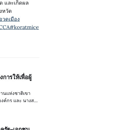
ัด และเกิดผล
งหวัด
อวดเมือง
CCA
#koratmice
การให้เพื่อผู้
ทยานแห่งชาติเขา
รองค์กร และ นางสาว
ารค้าจังหวัด
าครัฐ–เอกชน