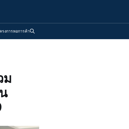
ครงการหอการค้า
วม
าน
9