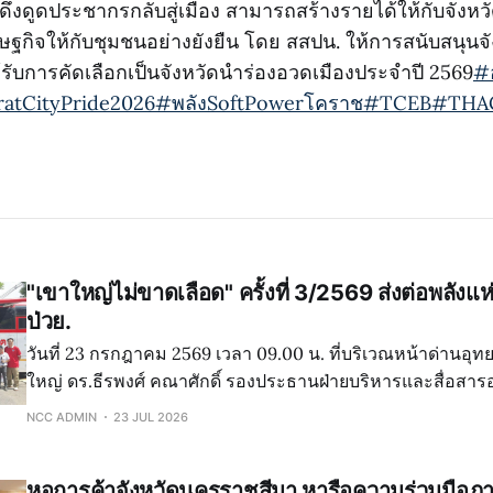
ดึงดูดประชากรกลับสู่เมือง สามารถสร้างรายได้ให้กับจังหว
ฐกิจให้กับชุมชนอย่างยังยืน โดย สสปน. ให้การสนับสนุนจั
้รับการคัดเลือกเป็นจังหวัดนำร่องอวดเมืองประจำปี 2569
#
atCityPride2026
#พลังSoftPowerโคราช
#TCEB
#THA
"เขาใหญ่ไม่ขาดเลือด" ครั้งที่ 3/2569 ส่งต่อพลังแห่ง
ป่วย.
วันที่ 23 กรกฎาคม 2569 เวลา 09.00 น. ที่บริเวณหน้าด่านอุ
ใหญ่ ดร.ธีรพงศ์ คณาศักดิ์ รองประธานฝ่ายบริหารและสื่อสา
ภัทรียา รัตนศิริมณีเวทย์ กรรมการฝ่ายกิจกรรมภาคเอกชน หอก
NCC ADMIN
23 JUL 2026
นครราชสีมา เข้าร่วมโครงการบริจาคโลหิต "
หอการค้าจังหวัดนครราชสีมา หารือความร่วมมือภ