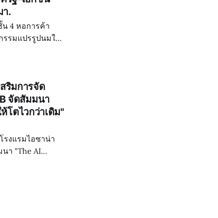
มา.
ชั้น 4 หอการค้า
หกรรมแปรรูปนมใน
กอบด้วย หอการค้า
เสริมการจัด
B จัดสัมมนา
ห้โตไวกว่าเดิม"
3 โรงแรมไอซาน่า
มนา "The AI
อเสริมสร้างองค์ความ