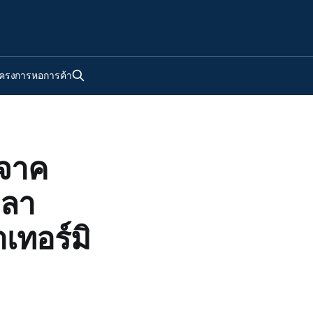
ครงการหอการค้า
ิจาค
วลา
เทอร์มิ