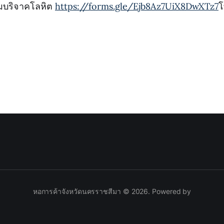
วมบริจาคโลหิต
https://forms.gle/Ejb8Az7UiX8DwXTz7
โ
หอการค้าจังหวัดนครราชสีมา © 2026. Powered by