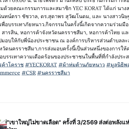
68) เวลา 09.00 น. นายไพจิตร มานะศิลป์ ประธานกรรมการหอ
อมด้วยคณะกรรมการและสมาชิก YEC KORAT ได้แก่ นาง
ันทน์ตรา ชัชวาล, ดร.สุดาพร สุวัฒโนดม, และ นางสาวนิษ
มเพื่อบรรเทาภัยหนาว.กิจกรรมในครั้งนี้เกิดจากความร่วมมืออ
เภา สารสิน, หอการค้าจังหวัดนครราชสีมา, หอการค้าไทย 
ปมอบให้กับพี่น้องประชาชน ณ องค์การบริหารส่วนตำบลล
วัดนครราชสีมา.การส่งมอบครั้งนี้เป็นส่วนหนึ่งของการให้
ื่อบรรเทาความเดือดร้อนของประชาชนในพื้นที่ที่กำลังประส
ค้าโคราช
#YECKORAT
#ผ้าห่มต้านภัยหนาว
#มูลนิธิ
ommerce
#CSR
#นครราชสีมา
"เขาใหญ่ไม่ขาดเลือด" ครั้งที่ 3/2569 ส่งต่อพลังแห่ง