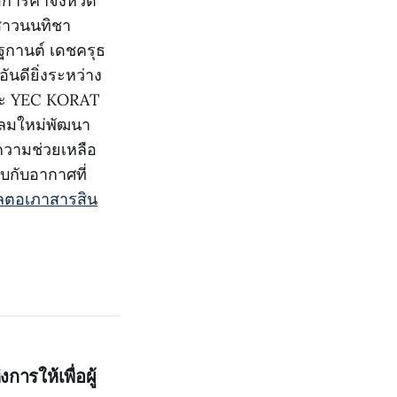
การค้าจังหวัด
สาวนนทิชา
ฐกานต์ เดชครุธ
ันดียิ่งระหว่าง
และ YEC KORAT
ะลมใหม่พัฒนา
ความช่วยเหลือ
บกับอากาศที่
พลตอเภาสารสิน
การให้เพื่อผู้