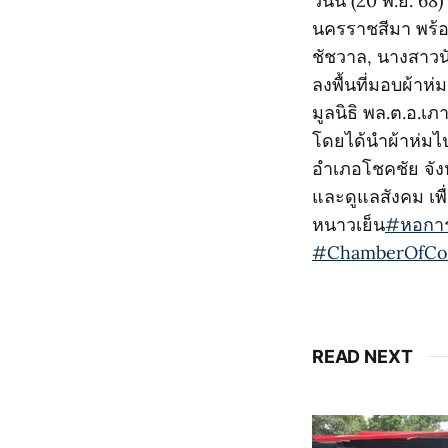
วันนี้ (20 พ.ย. 
นครราชสีมา พร้
ชัชวาล, นางสาวน
ลงพื้นที่มอบผ้าห่
มูลนิธิ พล.ต.อ.
โดยได้นำผ้าห่มไ
อำเภอโชคชัย จังห
และดูแลสังคม เพ
หนาวเย็น
#หอการ
#ChamberOfC
READ NEXT