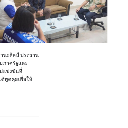
 มานะศิลป์ ประธาน
รรมภาครัฐและ
แข่งขันที่
้พูดคุยเพื่อให้