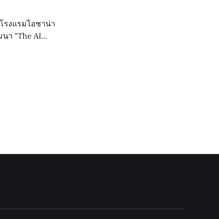
3 โรงแรมไอซาน่า
มนา "The AI
อเสริมสร้างองค์ความ