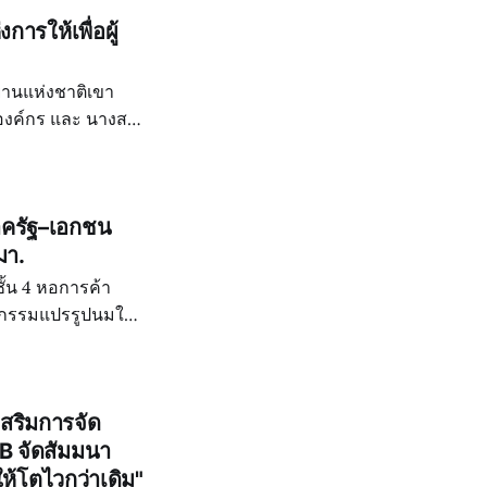
การให้เพื่อผู้
ทยานแห่งชาติเขา
รองค์กร และ นางสาว
ารค้าจังหวัด
าครัฐ–เอกชน
มา.
ชั้น 4 หอการค้า
หกรรมแปรรูปนมใน
กอบด้วย หอการค้า
เสริมการจัด
B จัดสัมมนา
ห้โตไวกว่าเดิม"