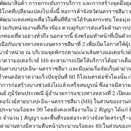
รพัฒนาสินค้า การยกระดับการบริการ และการสร้างจุดดึงดูดใ
ิโภคที่เปลี่ยนแปลงไป.ทั้งนี้ หอการค้าจังหวัดนครราชสีมา 
ฒนาแหล่งท่องเที่ยวในพื้นที่ที่อาจได้รับผลกระทบ โดยมุ่ง
ร่วมกับหน่วยงานที่เกี่ยวข้อง ควบคู่กับการส่งเสริมด้านการปร
นักท่องเที่ยวอย่างทั่วถึง นอกจากนี้ ยังพร้อมทำหน้าที่เป็นต
ือกับแขวงทางหลวงนครราชสีมาที่ 2 เพื่อเปิดโอกาสให้ผู
มาจำหน่าย ณ บริเวณจุดพักรถตามแนวเส้นทางมอเตอร์เวย์
า คาดว่ามอเตอร์เวย์ M6 จะสามารถเปิดให้บริการได้อย่างเ
เส้นทางบางปะอิน–นครราชสีมา และมีแผนเริ่มจัดเก็บค่าผ่า
หนดอัตราความเร็วปัจจุบันที่ 80 กิโลเมตรต่อชั่วโมงนั้น เ
กการก่อสร้างบางช่วงยังไม่แล้วเสร็จสมบูรณ์ ซึ่งอาจมีความเ
รพันธ์ ภูมิรัตนประเพณี ผู้อำนวยการแขวงทางหลวงที่ 2 เปิดเ
ร์เวย์สายบางปะอิน–นครราชสีมา (M6) ในส่วนของงานก่อส
ระมาณร้อยละ 99 โดยยังคงเหลืองานใน 2 สัญญา ได้แก่ พื้น
 จำนวน 1 สัญญา และพื้นที่รอยต่อระหว่างจังหวัดสระบุร
็บค่าผ่านทางมีความคืบหน้าประมาณร้อยละ 89.ในส่วนของการ