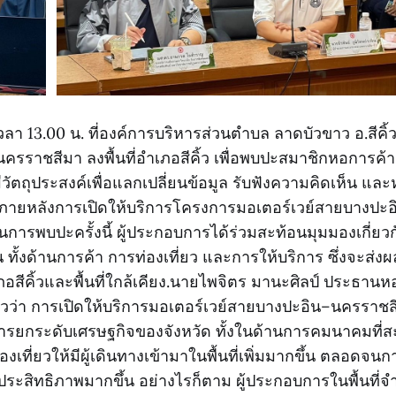
69 เวลา 13.00 น. ที่องค์การบริหารส่วนตำบล ลาดบัวขาว อ.สีค
ครราชสีมา ลงพื้นที่อำเภอสีคิ้ว เพื่อพบปะสมาชิกหอการค้
มีวัตถุประสงค์เพื่อแลกเปลี่ยนข้อมูล รับฟังความคิดเห็น 
จ ภายหลังการเปิดให้บริการโครงการมอเตอร์เวย์สายบางปะ
การพบปะครั้งนี้ ผู้ประกอบการได้ร่วมสะท้อนมุมมองเกี่
น ทั้งด้านการค้า การท่องเที่ยว และการให้บริการ ซึ่งจะส่ง
สีคิ้วและพื้นที่ใกล้เคียง.นายไพจิตร มานะศิลป์ ประธานห
วว่า การเปิดให้บริการมอเตอร์เวย์สายบางปะอิน–นครราชสี
ยกระดับเศรษฐกิจของจังหวัด ทั้งในด้านการคมนาคมที่สะดว
องเที่ยวให้มีผู้เดินทางเข้ามาในพื้นที่เพิ่มมากขึ้น ตลอดจ
ีประสิทธิภาพมากขึ้น อย่างไรก็ตาม ผู้ประกอบการในพื้นที่จำ