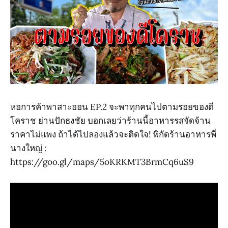
หอการค้าพาสาะออน EP.2 จะพาทุกคนไปตามรอยของดี
โคราช ย่านปักธงชัย บอกเลยว่าร้านนี้อาหารรสจัดจ้าน
ราคาไม่แพง ถ้าได้ไปลองแล้วจะติดใจ! พิกัดร้านอาหารพี่
นางใหญ่ :
https://goo.gl/maps/5oKRKMT3BrmCq6uS9