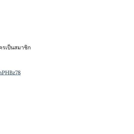
ครเป็นสมาชิก
KnPHBz78