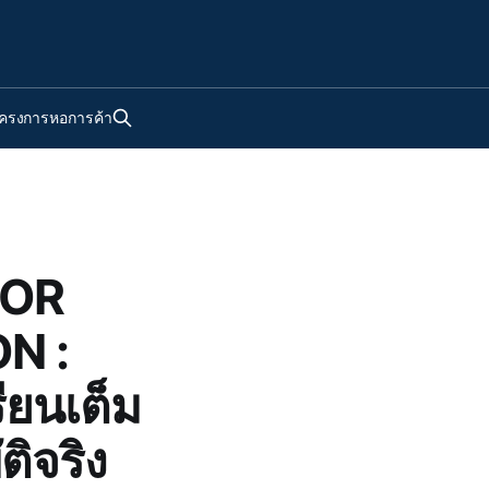
ครงการหอการค้า
FOR
N :
ยนเต็ม
ติจริง