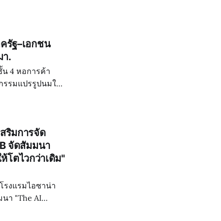
ารค้าจังหวัด
าครัฐ–เอกชน
มา.
ชั้น 4 หอการค้า
หกรรมแปรรูปนมใน
กอบด้วย หอการค้า
เสริมการจัด
B จัดสัมมนา
ห้โตไวกว่าเดิม"
3 โรงแรมไอซาน่า
มนา "The AI
อเสริมสร้างองค์ความ