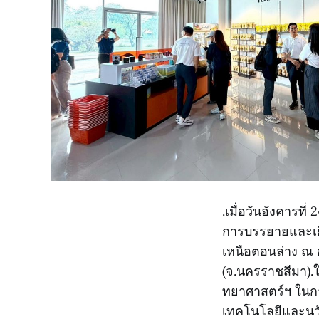
.เมื่อวันอังคารท
การบรรยายและเย
เหนือตอนล่าง ณ
(จ.นครราชสีมา).
ทยาศาสตร์ฯ ในกา
เทคโนโลยีและนวัต