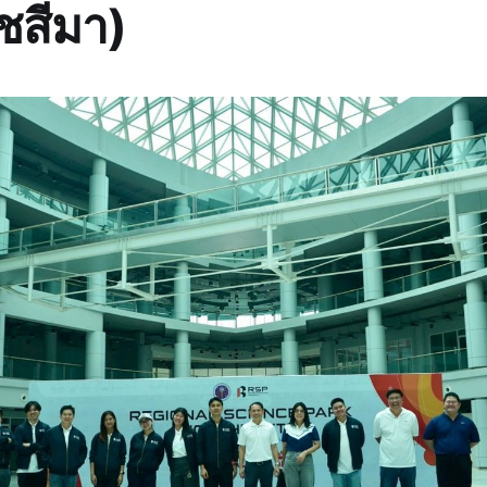
ชสีมา)