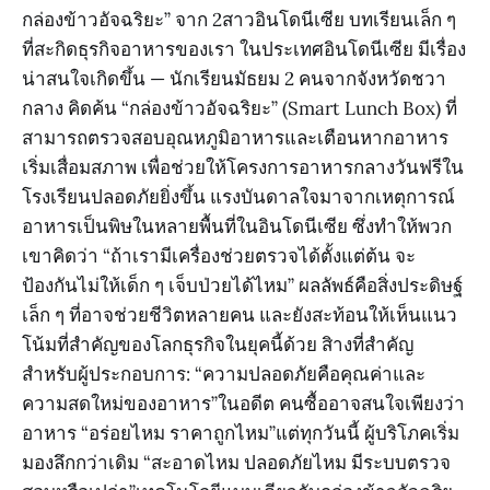
กล่องข้าวอัจฉริยะ” จาก 2สาวอินโดนีเซีย บทเรียนเล็ก ๆ
ที่สะกิดธุรกิจอาหารของเรา ในประเทศอินโดนีเซีย มีเรื่อง
น่าสนใจเกิดขึ้น — นักเรียนมัธยม 2 คนจากจังหวัดชวา
กลาง คิดค้น “กล่องข้าวอัจฉริยะ” (Smart Lunch Box) ที่
สามารถตรวจสอบอุณหภูมิอาหารและเตือนหากอาหาร
เริ่มเสื่อมสภาพ เพื่อช่วยให้โครงการอาหารกลางวันฟรีใน
โรงเรียนปลอดภัยยิ่งขึ้น แรงบันดาลใจมาจากเหตุการณ์
อาหารเป็นพิษในหลายพื้นที่ในอินโดนีเซีย ซึ่งทำให้พวก
เขาคิดว่า “ถ้าเรามีเครื่องช่วยตรวจได้ตั้งแต่ต้น จะ
ป้องกันไม่ให้เด็ก ๆ เจ็บป่วยได้ไหม” ผลลัพธ์คือสิ่งประดิษฐ์
เล็ก ๆ ที่อาจช่วยชีวิตหลายคน และยังสะท้อนให้เห็นแนว
โน้มที่สำคัญของโลกธุรกิจในยุคนี้ด้วย สิางที่สำคัญ
สำหรับผู้ประกอบการ: “ความปลอดภัยคือคุณค่าและ
ความสดใหม่ของอาหาร”ในอดีต คนซื้ออาจสนใจเพียงว่า
อาหาร “อร่อยไหม ราคาถูกไหม”แต่ทุกวันนี้ ผู้บริโภคเริ่ม
มองลึกกว่าเดิม “สะอาดไหม ปลอดภัยไหม มีระบบตรวจ