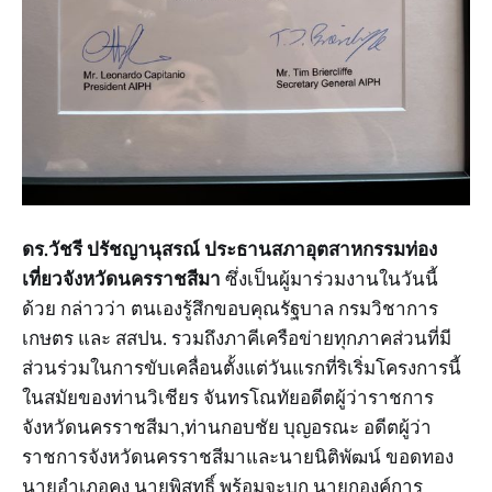
ดร.วัชรี ปรัชญานุสรณ์ ประธานสภาอุตสาหกรรมท่อง
เที่ยวจังหวัดนครราชสีมา
ซึ่งเป็นผู้มาร่วมงานในวันนี้
ด้วย กล่าวว่า ตนเองรู้สึกขอบคุณรัฐบาล กรมวิชาการ
เกษตร และ สสปน. รวมถึงภาคีเครือข่ายทุกภาคส่วนที่มี
ส่วนร่วมในการขับเคลื่อนตั้งแต่วันแรกที่ริเริ่มโครงการนี้
ในสมัยของท่านวิเชียร จันทรโณทัยอดีตผู้ว่าราชการ
จังหวัดนครราชสีมา,ท่านกอบชัย บุญอรณะ อดีตผู้ว่า
ราชการจังหวัดนครราชสีมาและนายนิติพัฒน์ ขอดทอง
นายอำเภอคง นายพิสุทธิ์ พร้อมจะบก นายกองค์การ