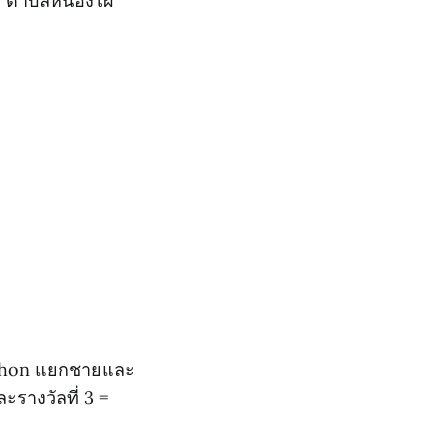
ยด ตำบลหนองไผ่
arathon แยกชายและ
ละรางวัลที่ 3 =