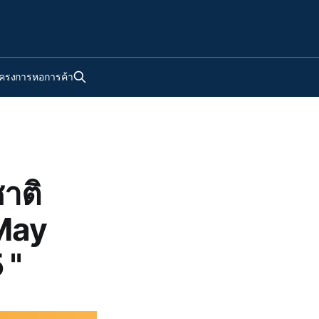
ครงการหอการค้า
าติ
 May
 "