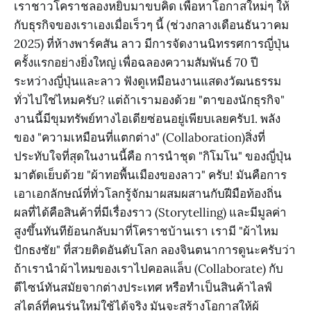
เราชาวโคราชลองหยิบมาขบคิด เพื่อหาโอกาสใหม่ๆ ให้
กับธุรกิจของเราเอง​เมื่อเร็วๆ นี้ (ช่วงกลางเดือนธันวาคม
2025) ที่ห้างพาร์คสัน ลาว มีการจัดงานนิทรรศการญี่ปุ่น
ครั้งแรกอย่างยิ่งใหญ่ เพื่อฉลองความสัมพันธ์ 70 ปี
ระหว่างญี่ปุ่นและลาว ฟังดูเหมือนงานแสดงวัฒนธรรม
ทั่วไปใช่ไหมครับ? แต่ถ้าเรามองด้วย "ตาของนักธุรกิจ"
งานนี้มีขุมทรัพย์ทางไอเดียซ่อนอยู่เพียบเลยครับ​1. พลัง
ของ "ความเหมือนที่แตกต่าง" (Collaboration)​สิ่งที่
ประทับใจที่สุดในงานนี้คือ การนำชุด "กิโมโน" ของญี่ปุ่น
มาตัดเย็บด้วย "ผ้าทอพื้นเมืองของลาว" ครับ! มันคือการ
เอาเอกลักษณ์ที่ทั่วโลกรู้จักมาผสมผสานกับฝีมือท้องถิ่น
ผลที่ได้คือสินค้าที่มีเรื่องราว (Storytelling) และมีมูลค่า
สูงขึ้นทันที​ย้อนกลับมาที่โคราชบ้านเรา เรามี "ผ้าไหม
ปักธงชัย" ที่สวยติดอันดับโลก ลองจินตนาการดูนะครับว่า
ถ้าเรานำผ้าไหมของเราไปคอลแล็บ (Collaborate) กับ
ดีไซน์ทันสมัยจากต่างประเทศ หรือทำเป็นสินค้าไลฟ์
สไตล์ที่คนรุ่นใหม่ใช้ได้จริง มันจะสร้างโอกาสให้ผู้