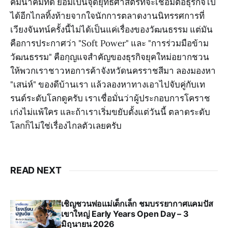
คมนาคมที่ดี ย่อมเป็นจุดยุทธศาสตร์ที่จะเชื่อมต่อธุรกิจไป
ได้อีกไกล​ทิ้งท้ายจากใจนักการตลาดงานนิทรรศการที่
เวียงจันทน์ครั้งนี้ไม่ได้เป็นแค่เรื่องของวัฒนธรรม แต่มัน
คือการประกาศว่า "Soft Power" และ "การร่วมมือข้าม
วัฒนธรรม" คือกุญแจสำคัญของธุรกิจยุคใหม่​อยากชวน
ให้พวกเราชาวหอการค้าจังหวัดนครราชสีมา ลองมองหา
"เสน่ห์" ของดีบ้านเรา แล้วลองหาทางเอาไปจับคู่กับเท
รนด์ระดับโลกดูครับ เราเชื่อมั่นว่าผู้ประกอบการโคราช
เก่งไม่แพ้ใคร และถ้าเราเริ่มขยับตั้งแต่วันนี้ ตลาดระดับ
โลกก็ไม่ใช่เรื่องไกลตัวเลยครับ
READ NEXT
เชิญชวนพ่อแม่เด็กเล็ก ชมบรรยากาศแคมปัส
เขาใหญ่ Early Years Open Day – 3
มิถุนายน 2026