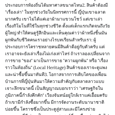
ประกอบการท้องถิ่นได้มหาศาลขนาดไหน​2. สินค้าต้องมี
"เรื่องเล่า" ในทุกช่วงวัย​ในนิทรรศการนี้ ญี่ปุ่นเขาฉลาด
มากครับ เขาไม่ได้แค่เอาผ้ามาแขวนโชว์ แต่เขาเล่า
เรื่องกิโมโนที่ใช้ในทุกช่วงชีวิต ตั้งแต่เด็กแรกเกิดจนถึงวัย
ผู้ใหญ่ ทำให้คนดูรู้สึกอินและเห็นคุณค่าว่าผ้าหนึ่งชิ้นมัน
ผูกพันกับชีวิตคนเราอย่างไร​บทเรียนสำหรับเรา: ผู้
ประกอบการโคราชหลายคนมีสินค้าดีอยู่กับตัวครับ แต่
เราอาจจะยังเล่าเรื่องไม่เก่งเท่าไหร่ ถ้าเราลองเปลี่ยนจาก
การขาย "ของ" มาเป็นการขาย "ความผูกพัน" หรือ "เรื่อง
ราวในท้องถิ่น" (Local Heritage) สินค้าของเราจะดูแพง
และน่าซื้อขึ้นมาทันที​3. โอกาสจากการเติบโตของเพื่อน
บ้าน​การที่ญี่ปุ่นหันมาให้ความสำคัญกับตลาดลาวแบบ
เจาะลึกขนาดนี้ เป็นสัญญาณบอกเราว่า "เศรษฐกิจใน
ภูมิภาคนี้กำลังคึกคัก" เวียงจันทน์อยู่ใกล้เราแค่เอื้อมครับ
ถ้าเขามีกำลังซื้อมากขึ้น มีการจัดงานระดับนานาชาติ
บ่อยขึ้น โคราชซึ่งเป็นประตูสู่สานและมีโครงข่าย