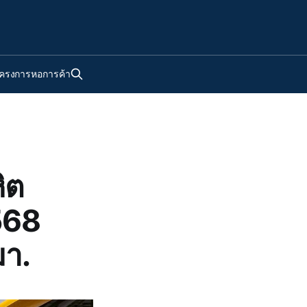
ครงการหอการค้า
ิต
2568
มา.