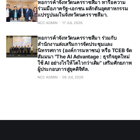
หอการค้าจังหวัดนครราชสีมา หารือความ
ร่วมมือภาครัฐ–เอกชน ผลักดันอุตสาหกรรม
แปรรูปนมในจังหวัดนครราชสีมา.
NCC ADMIN
17 JUL 2026
หอการค้าจังหวัดนครราชสีมา ร่วมกับ
สำนักงานส่งเสริมการจัดประชุมและ
นิทรรศการ (องค์การมหาชน) หรือ TCEB จัด
สัมมนา "The AI Advantage : ธุรกิจยุคใหม่
ใช้ AI อย่างไรให้โตไวกว่าเดิม" เสริมศักยภาพ
ผู้ประกอบการสู่ยุคดิจิทัล.
NCC ADMIN
09 JUL 2026