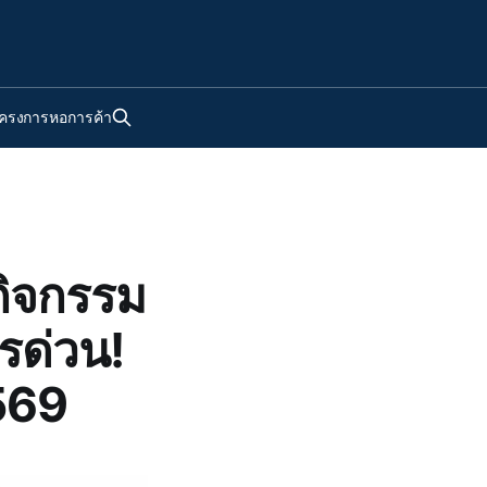
ครงการหอการค้า
กิจกรรม
รด่วน!
569