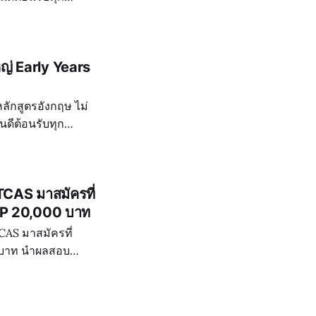
l Khao Yai มาร่วม
ญ่ Early Years
หลักสูตรอังกฤษ ไม่
นดีต้อนรับทุก
l Khao Yai มาร่วม
TCAS มาสมัครที่
 UP 20,000 บาท
ผลสอบ
ครเรียน