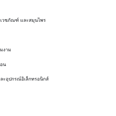
ม เวชภัณฑ์ และสมุนไพร
ามงาม
รือน
าและอุปกรณ์อิเล็กทรอนิกส์