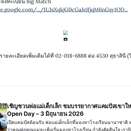
รลงทะเบียน Big Match
ive.google.com/.../1L3sXqkjG0cGaJelfjqM6nGsy1OD...
ะเอียดเพิ่มเติมได้ที่ 02-018-6888 ต่อ 4530 สุธาสินี (ว
เชิญชวนพ่อแม่เด็กเล็ก ชมบรรยากาศแคมปัสเขาให
Open Day – 3 มิถุนายน 2026
เปิดแคมปัสต้อนรับ พ่อแม่เด็กเล็กที่มองหาโรงเรียนนานาชาติ 
ว่าคุณพ่อคุณแม่จะเพิ่งเริ่มมองหาโรงเรียน กำลังตัดสินใจ เรายิ