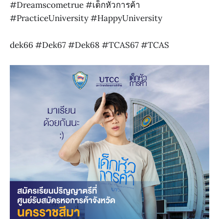
#Dreamscometrue #เด็กหัวการค้า
#PracticeUniversity #HappyUniversity
dek66 #Dek67 #Dek68 #TCAS67 #TCAS