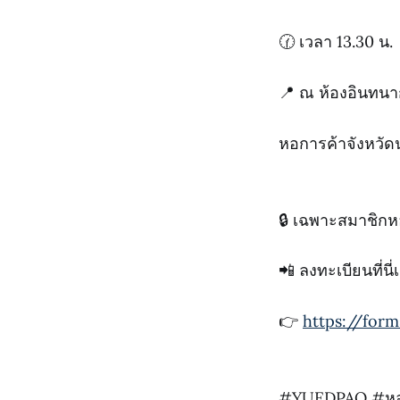
🕜 เวลา 13.30 น.
📍 ณ ห้องอินทนากร
หอการค้าจังหวั
🔒 เฉพาะสมาชิกหอ
📲 ลงทะเบียนที่นี
👉
https://fo
#YUEDPAO #หอกา