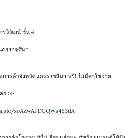
วิวัฒน์ ชั้น 4
ดนครราชสีมา
การค้าจังหวัดนครราชสีมา ฟรี! ไม่มีค่าใช่จ่าย
่เลย >>
rms.gle/soAZwAPDGQWg453dA
รค้าโคราช #ไม่เลื่อนแล้วนะ #สร้างแบรนด์ให้ปัง