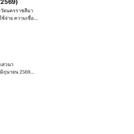
1/2569)
หวัดนครราชสีมา
ัดนครราชสีมา
มพีเรียล โฮเทล แอนด์