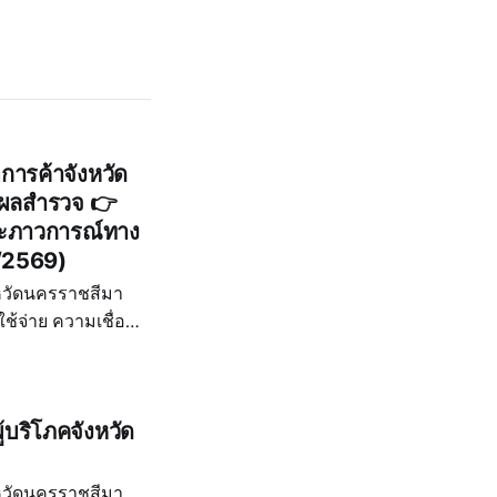
การค้าจังหวัด
ผยผลสำรวจ 👉
และภาวการณ์ทาง
1/2569)
หวัดนครราชสีมา
ัดนครราชสีมา
้บริโภคจังหวัด
หวัดนครราชสีมา