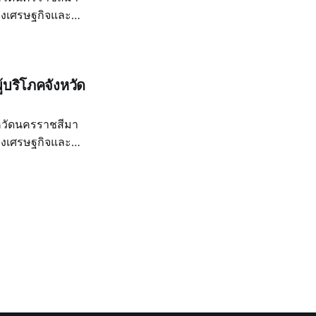
ทางเศรษฐกิจและ
ือนตุลาคม ถึง
.
้บริโภคจังหวัด
หวัดนครราชสีมา
ทางเศรษฐกิจและ
เดือนกรกฎาคม ถึง
canva.site/