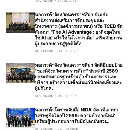
NCC ADMIN
17 JUL 2026
หอการค้าจังหวัดนครราชสีมา ร่วมกับ
สำนักงานส่งเสริมการจัดประชุมและ
นิทรรศการ (องค์การมหาชน) หรือ TCEB จัด
สัมมนา "The AI Advantage : ธุรกิจยุคใหม่
ใช้ AI อย่างไรให้โตไวกว่าเดิม" เสริมศักยภาพ
ผู้ประกอบการสู่ยุคดิจิทัล.
NCC ADMIN
09 JUL 2026
หอการค้าจังหวัดนครราชสีมา จัดพิธีมอบป้าย
"ของดีจังหวัดนครราชสีมา" ประจำปี 2569
ยกระดับมาตรฐานร้านค้า ร้านอาหาร และ
บริการ สร้างความเชื่อมั่นแก่นักท่องเที่ยวและ
ผู้บริโภค.
NCC ADMIN
08 JUL 2026
หอการค้าโคราชจับมือ NIDA จัดเวทีเสวนา
‘เศรษฐกิจโลกปี 2569: ความท้าทายใหม่’
เตรียมผู้ประกอบการรับมือโลกผันผวน.
NCC ADMIN
26 JUN 2026